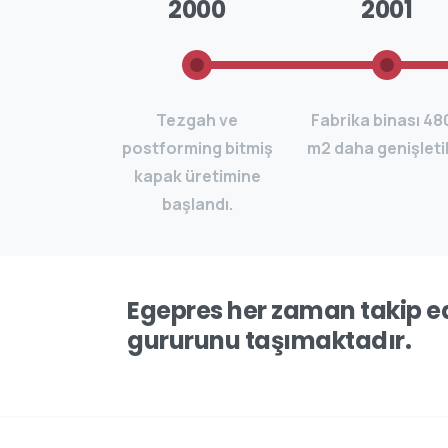
2000
2001
Tezgah ve
Fabrika binası 48
postforming bitmiş
m2 daha genişletil
kapak üretimine
başlandı.
Egepres her zaman takip ed
gururunu taşımaktadır.