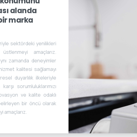
konumunu
ası
alanda
bir
marka
iyle sektördeki yenilikleri
 üstlenmeyi amaçlarız.
 aynı zamanda deneyimler
 hizmet kalitesi sağlamayı
esel duyarlılık ilkeleriyle
arşı sorumluluklarımızı
ovasyon ve kalite odaklı
belirleyen bir öncü olarak
i amaçlarız.