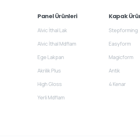
Panel Ürünleri
Kapak Ürün
Alvic İthal Lak
Stepforming
Alvic İthal Mdflam
Easyform
Ege Lakpan
Magicform
Akrilik Plus
Antik
High Gloss
4 Kenar
Yerli Mdflam