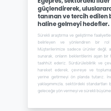
Egepres,
sektördeki
lider
güçlendirerek,
uluslarar
tanınan
ve
tercih
edilen
haline
gelmeyi
hedefler.
Sürekli araştırma ve geliştirme faaliyetler
belirleyen ve yönlendiren bir rol
Müşterilerimize sadece ürünler değil,
sunarak, onların beklentilerini aşan bir
taahhüt ederiz. Sürdürülebilirlik ve çevr
hareket ederek, çevreye ve topluma k
yerine getirmeyi ön planda tutarız. İn
yaklaşımımızla, sektördeki standartları 
geleceğe yön vermeyi ve sürekli büyümey