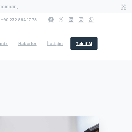
cısıdır.,
+90 232 864 17 78
Teklif Al
imiz
Haberler
İletişim