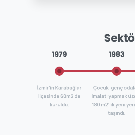
Sektördeki 
1979
1983
İzmir’in Karabağlar
Çocuk-genç odal
ilçesinde 60m2 de
imalatı yapmak üz
kuruldu.
180 m2'lik yeni yer
taşındı.