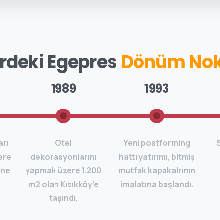
Egepres
İlkleri Gerçekleşti
1989
1993
arı
Otel
Yeni postforming
S
ere
dekorasyonlarını
hattı yatırımı, bitmiş
ine
yapmak üzere 1.200
mutfak kapakalrının
m2 olan Kısıkköy'e
imalatına başlandı.
taşındı.