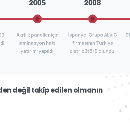
2005
2008
00
Akrilik paneller için
İspanyol Grupo ALVIC
S
di.
laminasyon hattı
firmasının Türkiye
yatırımı yapıldı.
distribütörü olundu.
en değil takip edilen olmanın