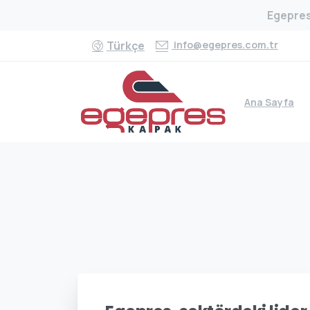
Egepres,
info@egepres.com.tr
Türkçe
Ana Sayfa