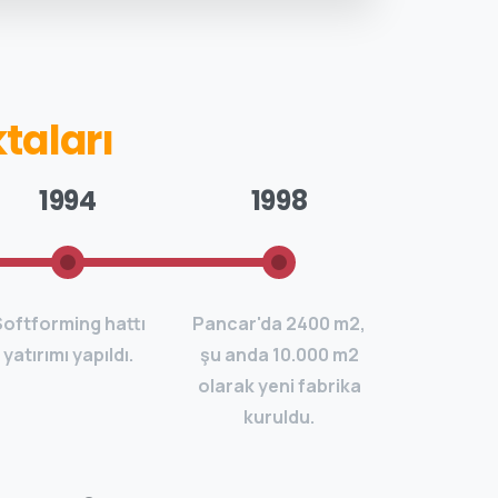
ren Üretimleri
1994
1998
oftforming hattı
Pancar'da 2400 m2,
yatırımı yapıldı.
şu anda 10.000 m2
olarak yeni fabrika
kuruldu.