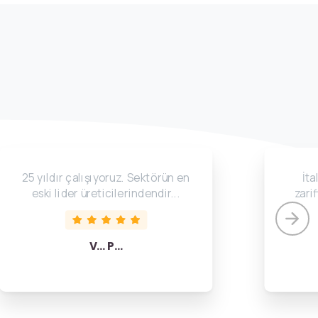
25 yıldır çalışıyoruz. Sektörün en
İta
eski lider üreticilerindendir...
zarif
V... P...