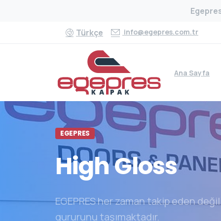
Egepres,
info@egepres.com.tr
Türkçe
Ana Sayfa
EGEPRES
High
Gloss
EGEPRES her zaman takip eden değil 
gururunu taşımaktadır.