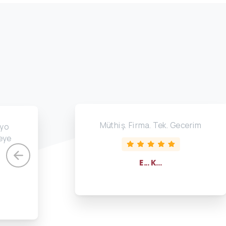
Müthiş. Firma. Tek. Gecerim
nyo
teye
E... K...