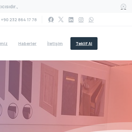
cısıdır.,
+90 232 864 17 78
Teklif Al
imiz
Haberler
İletişim