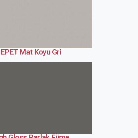
EPET Mat Koyu Gri
gh Gloss Parlak Füme