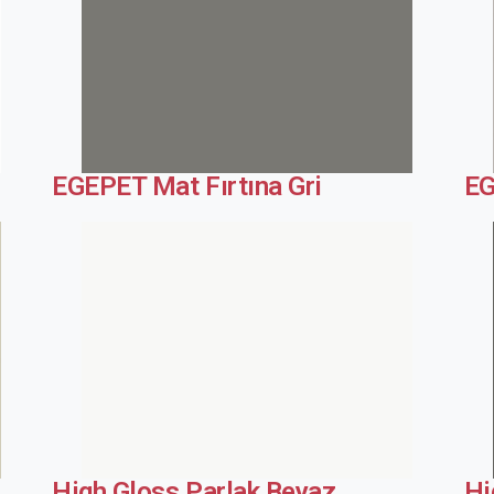
EGEPET Mat Fırtına Gri
EG
High Gloss Parlak Beyaz
Hi