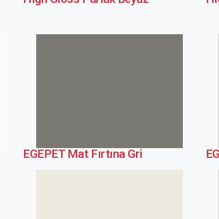
EGEPET Mat Fırtına Gri
EG