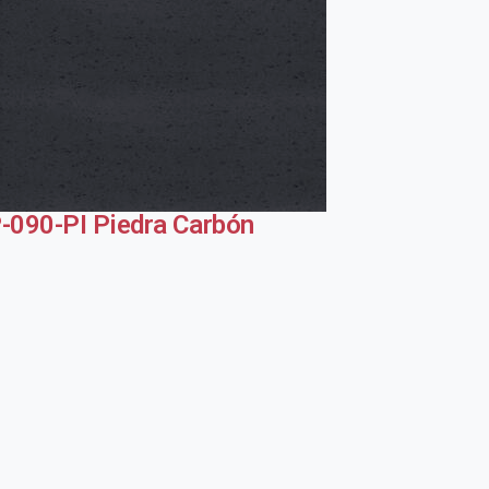
-090-PI Piedra Carbón