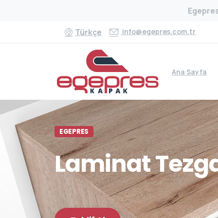
Egepres,
info@egepres.com.tr
Türkçe
Ana Sayfa
EGEPRES
Laminat
Tezg