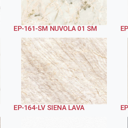
EP-161-SM NUVOLA 01 SM
EP
EP-164-LV SIENA LAVA
EP