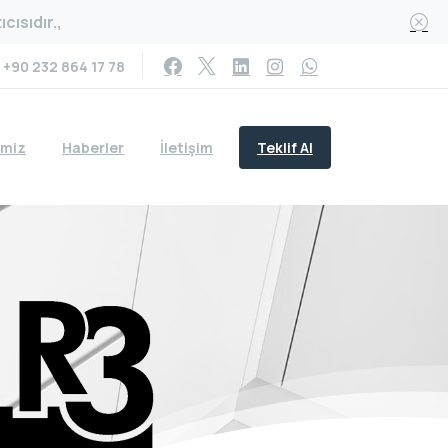
cısıdır.,
+90 232 864 17 78
Teklif Al
imiz
Haberler
İletişim