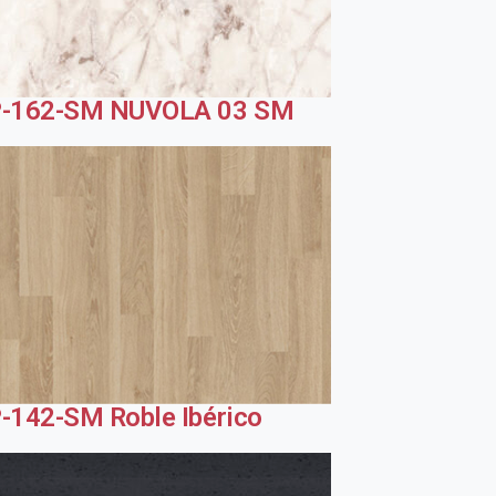
-162-SM NUVOLA 03 SM
-142-SM Roble Ibérico